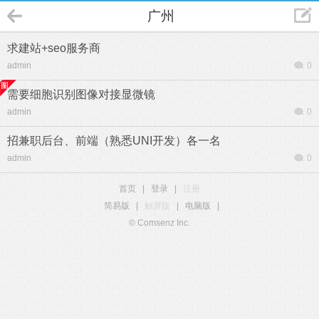
广州
求建站+seo服务商
admin
0
需要细胞识别图像对接显微镜
admin
0
招兼职后台、前端（熟悉UNI开发）各一名
admin
0
首页
|
登录
|
注册
简易版
|
触屏版
|
电脑版
|
© Comsenz Inc.