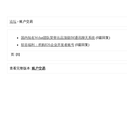
论坛
› 账户交易
国内知名Wchat团队荣誉出品顶级IM通讯聊天系统
(0篇回复)
软谷福利：求购IOS企业开发者账号
(0篇回复)
页:
[1]
查看完整版本:
账户交易